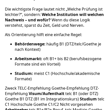
Die wichtigste Frage lautet nicht „Welche Prüfung ist
leichter?“, sondern:
Welche Institution will welchen
Nachweis – und wofür?
Wenn du diese Logik
verstehst, sparst du Zeit, Geld und Nerven.
Als Orientierung hilft eine einfache Regel:
Behördenwege:
häufig B1 (DTZ/telc/Goethe je
nach Kontext)
Arbeitsmarkt:
oft B1+ bis B2 (berufsbezogene
Formate sind ein Vorteil)
Studium:
meist C1 (Hochschule/akademische
Formate)
Zweck TELC-Empfehlung Goethe-Empfehlung DTZ-
Empfehlung
Visum/Aufenthalt
telc B1 (oder DTZ)
Goethe B1 DTZ (B1 im Integrationskurs)
Studium
telc
C1 Hochschule Goethe C1/C2 Nicht vorgesehen
Arbeitgeber
telc B1+/B2+ Beruf, telc Medizin Goethe